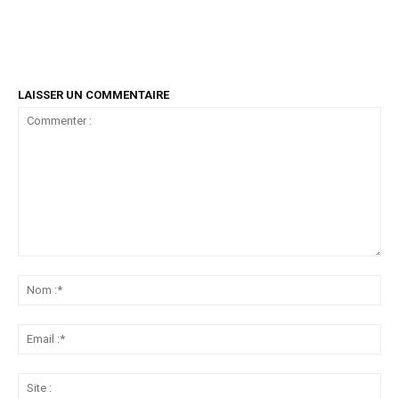
LAISSER UN COMMENTAIRE
Commenter
:
No
:*
Ema
:*
Sit