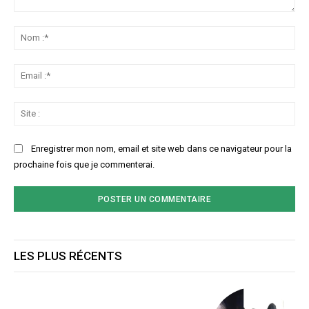
Commenter
:
No
:*
Ema
:*
Sit
:
Enregistrer mon nom, email et site web dans ce navigateur pour la
prochaine fois que je commenterai.
LES PLUS RÉCENTS