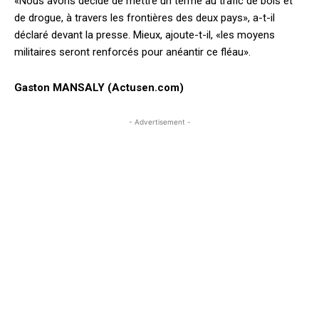
«Nous avons décidé de mettre un terme au trafic de bois et
de drogue, à travers les frontières des deux pays», a-t-il
déclaré devant la presse. Mieux, ajoute-t-il, «les moyens
militaires seront renforcés pour anéantir ce fléau».
Gaston MANSALY (Actusen.com)
- Advertisement -