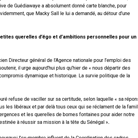
ctive de Guédiawaye a absolument donné carte blanche, pour
 évidemment, que Macky Sall le lui a demandé, au détour d’une
 petites querelles d’égo et d’ambitions personnelles pour un
ncien Directeur général de l’Agence nationale pour l’emploi des
tenir, il urge aujourd’hui plus qu’hier de « nous départir des
compromis dynamique et historique. La survie politique de la
ré refuse de vaciller sur sa certitude, selon laquelle « sa répo
ous les libéraux et par delà tous ceux qui se réclament de la famil
ivergences et les querelles de bornes fontaines pour aider notre
destinée à réussir sa mission à la tête du Sénégal »
.
t pourquoi l’ex-membre influent de la Coordination des cadres