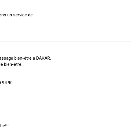
ons un service de
massage bien-être a DAKAR.
e bien-être.
0 94 90
he!!!