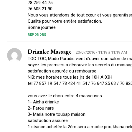
78 259 44 75
76 608 21 90
Nous vous attendons de tout cœur et vous garantiss
Qualité pour votre entière satisfaction.
Bonne journée
RÉPONDRE
Drianke Massage
20/07/2016 - 11:19 à 11:19 AM
TOC TOC, Mado Paradis vient d’ouvrir son salon de 
soyez les premiers a découvrir les secrets du massag
satisfaction assurée ou rembourse
N.B: mes horaires tous les jrs de 10H A 03H
tel:77 857 19 54 / 78 424 41 54 / 76 647 25 63 / 70 82
vous avez le choix entre 4 masseuses.
1- Aicha drianke
2- Fatou nare
3- Maria notre toubap maison
satisfaction assurée.
1 séance achetée la 2ém sera a moitie prix, khana nék