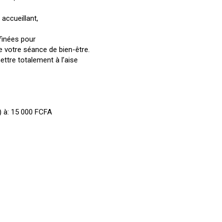
ccueillant,
finées pour
e votre séance de bien-être.
ttre totalement à l’aise
s) à: 15 000 FCFA