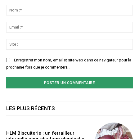
Commenter
:
No
:*
Ema
:*
Sit
:
Enregistrer mon nom, email et site web dans ce navigateur pour la
prochaine fois que je commenterai.
LES PLUS RÉCENTS
HLM Biscuiterie : un ferrailleur
interpellé pour abattage clandestin