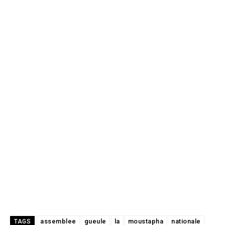
assemblee
gueule
la
moustapha
nationale
TAGS