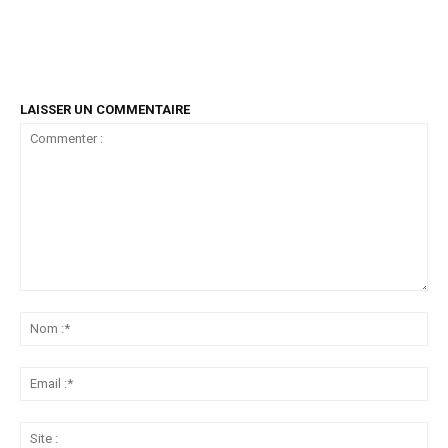
LAISSER UN COMMENTAIRE
Commenter
:
No
:*
Ema
:*
Sit