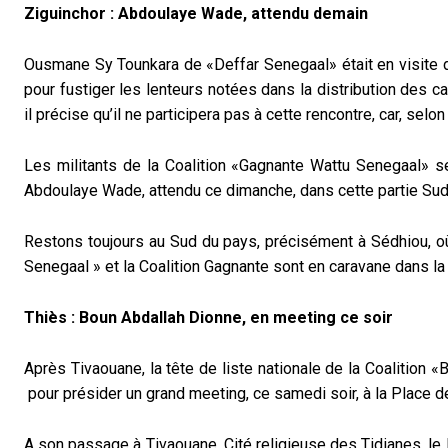
Ziguinchor : Abdoulaye Wade, attendu demain
Ousmane Sy Tounkara de «Deffar Senegaal» était en visite d
pour fustiger les lenteurs notées dans la distribution des 
il précise qu’il ne participera pas à cette rencontre, car, selon
Les militants de la Coalition «Gagnante Wattu Senegaal» se
Abdoulaye Wade, attendu ce dimanche, dans cette partie Sud
Restons toujours au Sud du pays, précisément à Sédhiou, où
Senegaal » et la Coalition Gagnante sont en caravane dans
Thiès : Boun Abdallah Dionne, en meeting ce soir
Après Tivaouane, la tête de liste nationale de la Coalitio
pour présider un grand meeting, ce samedi soir, à la Place d
A son passage à Tivaouane, Cité religieuse des Tidianes, le