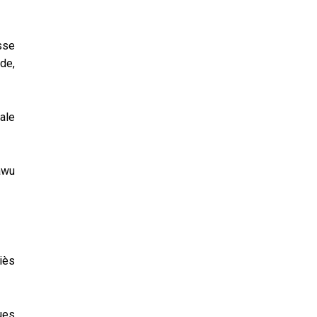
sse
de,
ale
awu
iès
ues