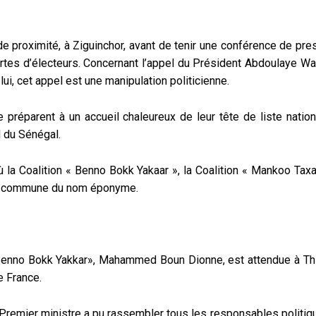
e proximité, à Ziguinchor, avant de tenir une conférence de pre
cartes d’électeurs. Concernant l’appel du Président Abdoulaye Wa
 lui, cet appel est une manipulation politicienne.
 préparent à un accueil chaleureux de leur tête de liste nation
 du Sénégal.
 la Coalition « Benno Bokk Yakaar », la Coalition « Mankoo Tax
 la commune du nom éponyme.
n «Benno Bokk Yakkar», Mahammed Boun Dionne, est attendue à Th
e France.
 Premier ministre a pu rassembler tous les responsables politiq