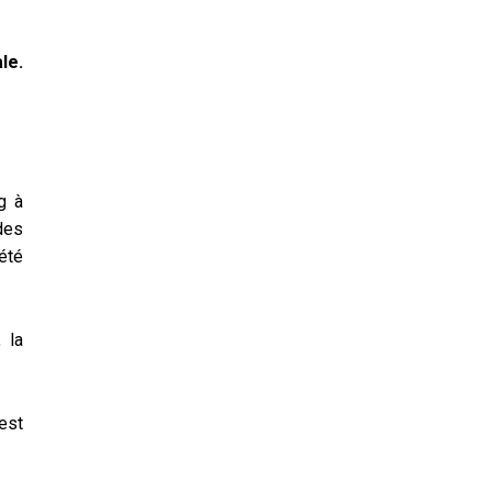
le.
g à
des
 été
 la
 est