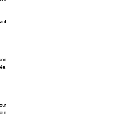
ant
son
née.
our
our