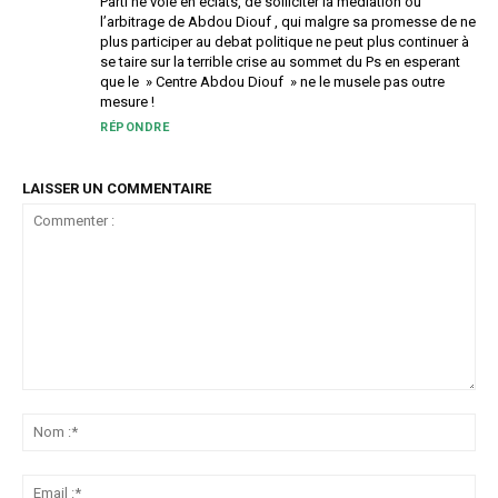
Parti ne vole en eclats, de solliciter la mediation ou
l’arbitrage de Abdou Diouf , qui malgre sa promesse de ne
plus participer au debat politique ne peut plus continuer à
se taire sur la terrible crise au sommet du Ps en esperant
que le » Centre Abdou Diouf » ne le musele pas outre
mesure !
RÉPONDRE
LAISSER UN COMMENTAIRE
Commenter
:
No
:*
Ema