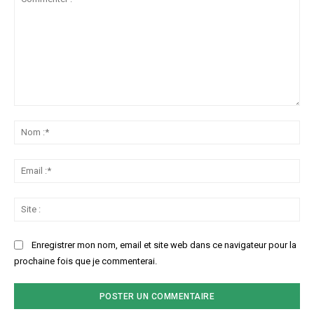
Commenter
:
No
:*
Ema
:*
Sit
:
Enregistrer mon nom, email et site web dans ce navigateur pour la
prochaine fois que je commenterai.