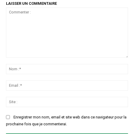
LAISSER UN COMMENTAIRE
Commenter
:
No
:*
Ema
:*
Sit
:
Enregistrer mon nom, email et site web dans ce navigateur pour la
prochaine fois que je commenterai.