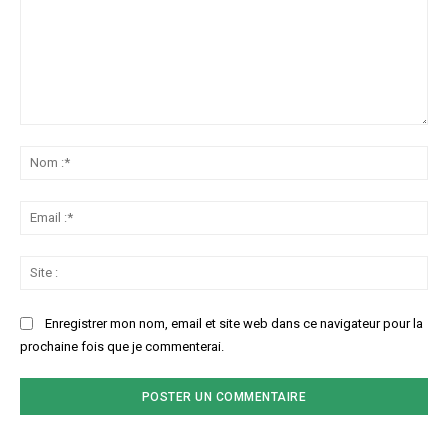
Commenter
:
No
:*
Ema
:*
Sit
:
Enregistrer mon nom, email et site web dans ce navigateur pour la
prochaine fois que je commenterai.