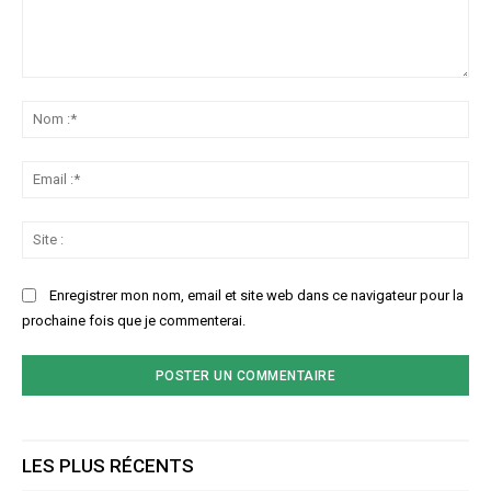
Commenter
:
No
:*
Ema
:*
Sit
:
Enregistrer mon nom, email et site web dans ce navigateur pour la
prochaine fois que je commenterai.
LES PLUS RÉCENTS