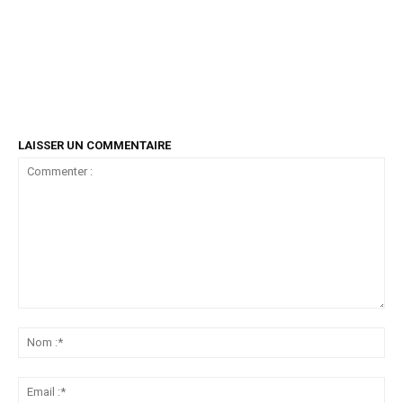
LAISSER UN COMMENTAIRE
Commenter
:
No
:*
Ema