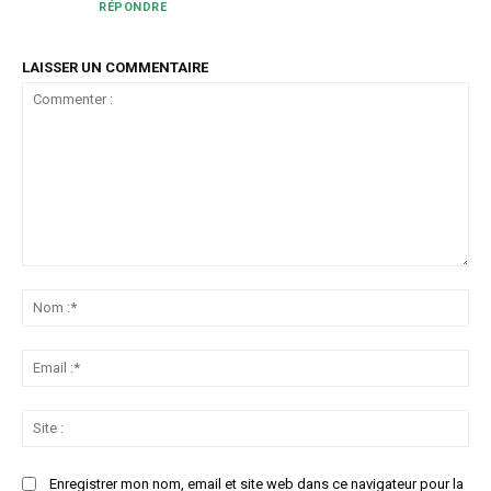
RÉPONDRE
LAISSER UN COMMENTAIRE
Commenter
:
No
:*
Ema
:*
Sit
:
Enregistrer mon nom, email et site web dans ce navigateur pour la