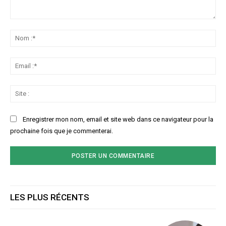
Commenter
:
No
:*
Ema
:*
Sit
:
Enregistrer mon nom, email et site web dans ce navigateur pour la
prochaine fois que je commenterai.
LES PLUS RÉCENTS