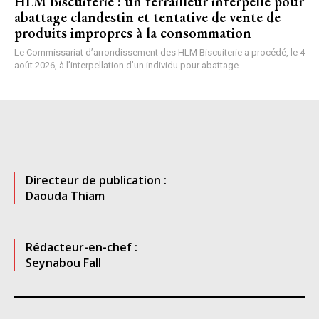
HLM Biscuiterie : un ferrailleur interpellé pour
abattage clandestin et tentative de vente de
produits impropres à la consommation
Le Commissariat d’arrondissement des HLM Biscuiterie a procédé, le 4
août 2026, à l’interpellation d’un individu pour abattage...
Directeur de publication :
Daouda Thiam
Rédacteur-en-chef :
Seynabou Fall