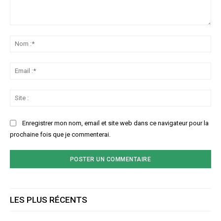
Commenter
:
No
:*
Ema
:*
Sit
:
Enregistrer mon nom, email et site web dans ce navigateur pour la
prochaine fois que je commenterai.
LES PLUS RÉCENTS