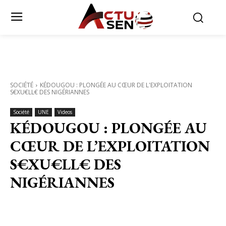
SOCIÉTÉ
KÉDOUGOU : PLONGÉE AU CŒUR DE L'EXPLOITATION
S€XU€LL€ DES NIGÉRIANNES
Société
UNE
Videos
KÉDOUGOU : PLONGÉE AU
CŒUR DE L’EXPLOITATION
S€XU€LL€ DES
NIGÉRIANNES