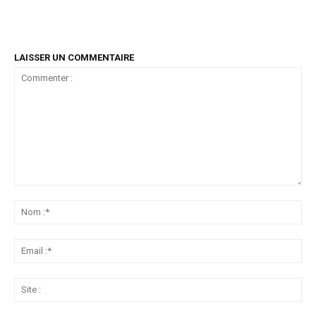
LAISSER UN COMMENTAIRE
Commenter
:
No
:*
Ema
:*
Sit
: