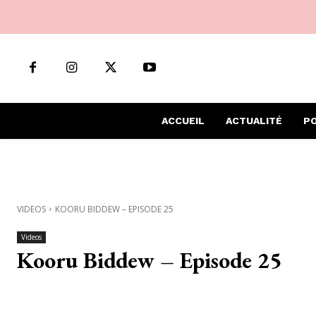
ACCUEIL
ACTUALITÉ
PO
VIDEOS
KOORU BIDDEW – EPISODE 25
Videos
Kooru Biddew – Episode 25