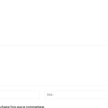
Email
:*
ochaine fois que je commenterai.