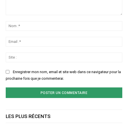
Commenter
:
No
:*
Ema
:*
Sit
:
Enregistrer mon nom, email et site web dans ce navigateur pour la
prochaine fois que je commenterai.
LES PLUS RÉCENTS