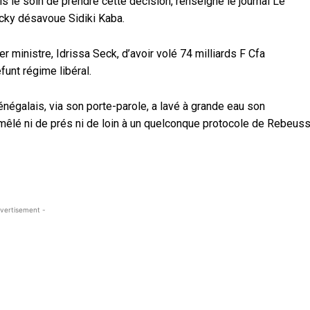
ris le soin de prendre cette décision, renseigne le journal Le
Macky désavoue Sidiki Kaba.
 ministre, Idrissa Seck, d’avoir volé 74 milliards F Cfa
unt régime libéral.
énégalais, via son porte-parole, a lavé à grande eau son
 mêlé ni de prés ni de loin à un quelconque protocole de Rebeuss
vertisement -