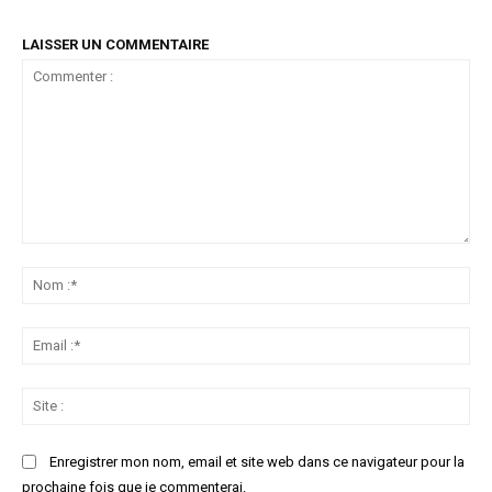
LAISSER UN COMMENTAIRE
Commenter
:
No
:*
Ema
:*
Sit
:
Enregistrer mon nom, email et site web dans ce navigateur pour la
prochaine fois que je commenterai.