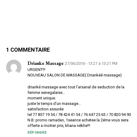
1 COMMENTAIRE
Drianke Massage
27/06/2016 - 13:21 à 13:21 PM
URGENT!!!
NOUVEAU SALON DE MASSAGE( Driankéé massage)
drianké massage avec tout l’arsanal de seduction de la
femme senegalaise…
moment unique.
juste le temps d’un massage…
satisfaction assurée
tel:77 857 19 54 / 78 424 41 54 / 76 647 25 63 / 70 820 94 90
N.B: promo ramadan, 1seance achetee la 2éme vous sera
offerte a moitier prix, khana nékhe!!!
RÉPONDRE