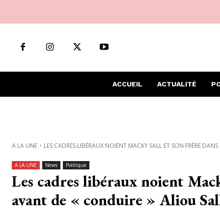
ACCUEIL
ACTUALITÉ
PO
A LA UNE
LES CADRES LIBÉRAUX NOIENT MACKY SALL ET SON FRÈRE DANS L
A LA UNE
News
Politique
Les cadres libéraux noient Macky
avant de « conduire » Aliou Sal