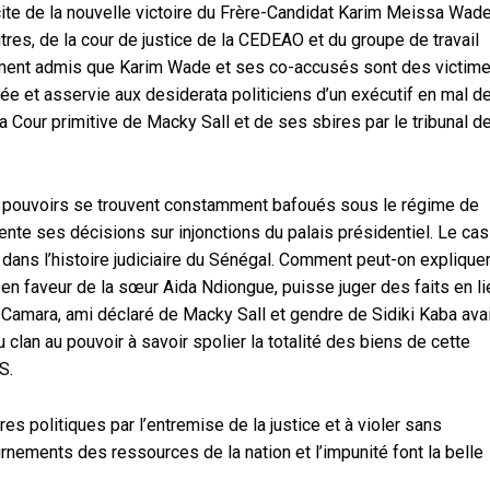
ite de la nouvelle victoire du Frère-Candidat Karim Meissa Wad
utres, de la cour de justice de la CEDEAO et du groupe de travail
lement admis que Karim Wade et ses co-accusés sont des victim
ée et asservie aux desiderata politiciens d’un exécutif en mal d
a Cour primitive de Macky Sall et de ses sbires par le tribunal d
des pouvoirs se trouvent constamment bafoués sous le régime de
nte ses décisions sur injonctions du palais présidentiel. Le cas
ans l’histoire judiciaire du Sénégal. Comment peut-on explique
en faveur de la sœur Aida Ndiongue, puisse juger des faits en li
Camara, ami déclaré de Macky Sall et gendre de Sidiki Kaba avai
 clan au pouvoir à savoir spolier la totalité des biens de cette
S.
s politiques par l’entremise de la justice et à violer sans
rnements des ressources de la nation et l’impunité font la belle