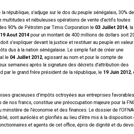
 de la république, s’adjuge sur le dos du peuple sénégalais, 30% d
e multitudes et nébuleuses opérations de vente d’actifs toutes
 des 90% de Pétrotim par Timis Corporation le
03 Juillet 2014
, la
19 Aout 2014
pour un montant de 400 millions de dollars soit 2
doit s’expliquer devant la justice et restituer au peuple en valeur
pôts dus à la nation sénégalaise. Le simple fait de créer une
al le
04 Juillet 2012
, agissant au nom et pour le compte de
 deux semaines après la signature des décrets d’attribution des
 par le grand frère président de la république, le
19 Juin 2012
,
emises gracieuses d’impôts octroyées aux entreprises favorable
rds de nos francs, constitue une préoccupation majeure pour la FN
 au ministère de l’économie et des finances. Le dossier de l’OFN
ié, sont auréolés et glorifiés au lieu d’être mis à la disposition
onctionnaires et agents de cet office, épris de dignité et du devo