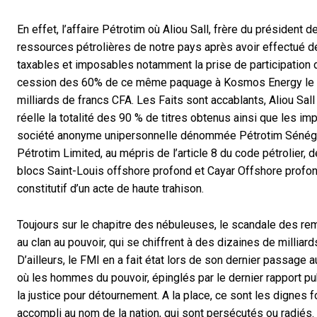
En effet, l’affaire Pétrotim où Aliou Sall, frère du président
ressources pétrolières de notre pays après avoir effectué d
taxables et imposables notamment la prise de participation
cession des 60% de ce même paquage à Kosmos Energy le
milliards de francs CFA. Les Faits sont accablants, Aliou Sall 
réelle la totalité des 90 % de titres obtenus ainsi que les im
société anonyme unipersonnelle dénommée Pétrotim Sénég
Pétrotim Limited, au mépris de l’article 8 du code pétrolier,
blocs Saint-Louis offshore profond et Cayar Offshore profond
constitutif d’un acte de haute trahison.
Toujours sur le chapitre des nébuleuses, le scandale des r
au clan au pouvoir, qui se chiffrent à des dizaines de millia
D’ailleurs, le FMI en a fait état lors de son dernier passage
où les hommes du pouvoir, épinglés par le dernier rapport publ
la justice pour détournement. A la place, ce sont les dignes f
accompli au nom de la nation, qui sont persécutés ou radiés.