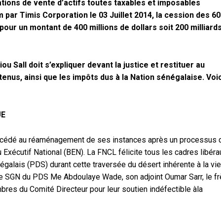
tions de vente d’actifs toutes taxables et imposables
 par Timis Corporation le 03 Juillet 2014, la cession des 6
r un montant de 400 millions de dollars soit 200 milliard
liou Sall doit s’expliquer devant la justice et restituer au
btenus, ainsi que les impôts dus à la Nation sénégalaise. Voic
E
rocédé au réaménagement de ses instances après un processus 
u Exécutif National (BEN). La FNCL félicite tous les cadres libéra
égalais (PDS) durant cette traversée du désert inhérente à la vie
 le SGN du PDS Me Abdoulaye Wade, son adjoint Oumar Sarr, le fr
res du Comité Directeur pour leur soutien indéfectible àla