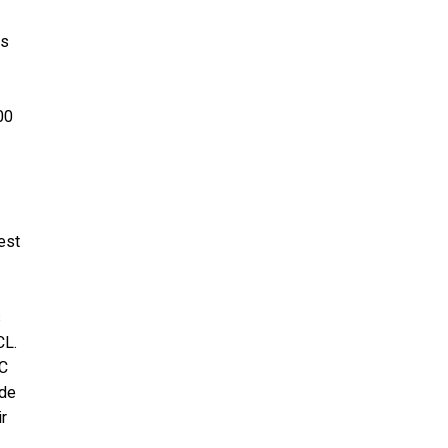
es
00
 est
s
CL.
AC
 de
ir