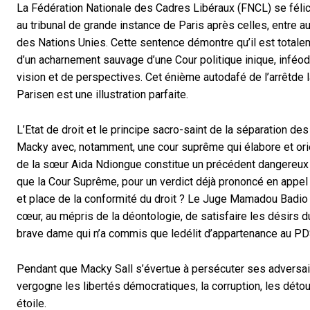
La Fédération Nationale des Cadres Libéraux (FNCL) se félic
au tribunal de grande instance de Paris après celles, entre a
des Nations Unies. Cette sentence démontre qu’il est tota
d’un acharnement sauvage d’une Cour politique inique, inféod
vision et de perspectives. Cet énième autodafé de l’arrêtde l
Parisen est une illustration parfaite.
L’Etat de droit et le principe sacro-saint de la séparation 
Macky avec, notamment, une cour suprême qui élabore et orie
de la sœur Aida Ndiongue constitue un précédent dangereux d
que la Cour Suprême, pour un verdict déjà prononcé en appel 
et place de la conformité du droit ? Le Juge Mamadou Badio 
cœur, au mépris de la déontologie, de satisfaire les désirs du
brave dame qui n’a commis que ledélit d’appartenance au PD
Pendant que Macky Sall s’évertue à persécuter ses adversaire
vergogne les libertés démocratiques, la corruption, les détou
étoile.