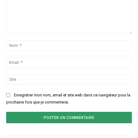
Commenter
:
No
:*
Ema
:*
Sit
:
Enregistrer mon nom, email et site web dans ce navigateur pour la
prochaine fois que je commenterai.