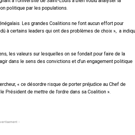
nant a l’Université de Saint-Louis a bien voulu analyser la
tion politique par les populations.
sénégalais. Les grandes Coalitions ne font aucun effort pour
 dû à certains leaders qui ont des problèmes de choix », a indiq
sens, les valeurs sur lesquelles on se fondait pour faire de la
 d’agir dans le sens des convictions et d’un engagement politique
ercheur, « ce désordre risque de porter préjudice au Chef de
r le Président de mettre de l’ordre dans sa Coalition ».
vertisement -