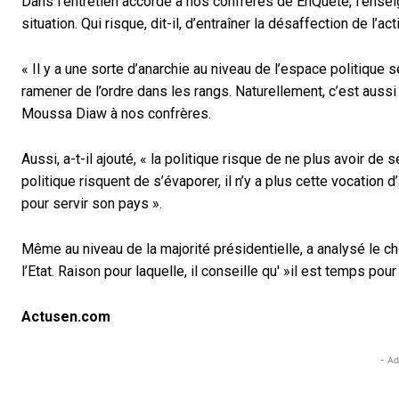
Dans l’entretien accordé à nos confrères de EnQuête, l’enseig
situation. Qui risque, dit-il, d’entraîner la désaffection de l’ac
« Il y a une sorte d’anarchie au niveau de l’espace politique 
ramener de l’ordre dans les rangs. Naturellement, c’est aussi
Moussa Diaw à nos confrères.
Aussi, a-t-il ajouté, « la politique risque de ne plus avoir de 
politique risquent de s’évaporer, il n’y a plus cette vocation
pour servir son pays ».
Même au niveau de la majorité présidentielle, a analysé le ch
l’Etat. Raison pour laquelle, il conseille qu' »il est temps pou
Actusen.com
- Ad