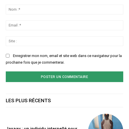
Commenter
:
No
:*
Ema
:*
Sit
:
Enregistrer mon nom, email et site web dans ce navigateur pour la
prochaine fois que je commenterai.
LES PLUS RÉCENTS
Jaxaay : un individu interpellé pour