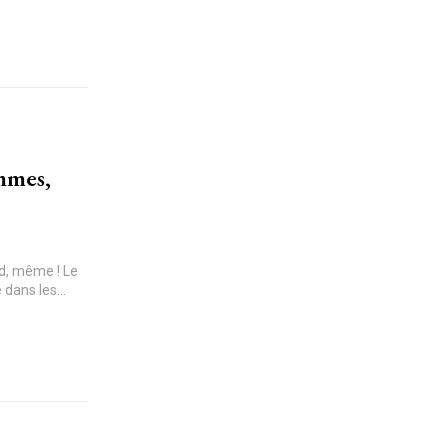
mmes,
rd, même ! Le
dans les...