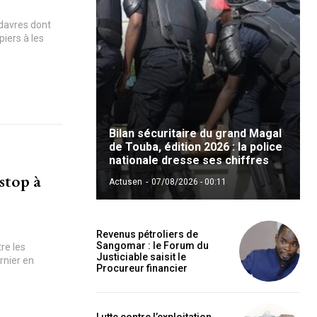
adavres dont
iers à les
Bilan sécuritaire du grand Magal
de Touba, édition 2026 : la police
nationale dresse ses chiffres
stop à
Actusen
-
07/08/2026 - 00:11
Revenus pétroliers de
Sangomar : le Forum du
re les
Justiciable saisit le
rnier en
Procureur financier