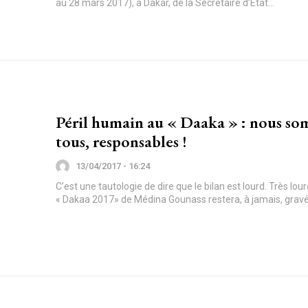
au 28 mars 2017), à Dakar, de la Secrétaire d’État...
Péril humain au « Daaka » : nous so
tous, responsables !
13/04/2017 - 16:24
C’est une tautologie de dire que le bilan est lourd. Très lou
« Dakaa 2017» de Médina Gounass restera, à jamais, gravé 