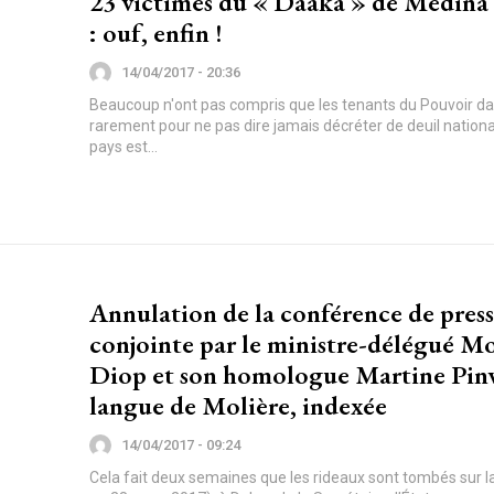
23 victimes du « Daaka » de Médina
: ouf, enfin !
14/04/2017 - 20:36
Beaucoup n'ont pas compris que les tenants du Pouvoir d
rarement pour ne pas dire jamais décréter de deuil nationa
pays est...
Annulation de la conférence de pres
conjointe par le ministre-délégué M
Diop et son homologue Martine Pinvi
langue de Molière, indexée
14/04/2017 - 09:24
Cela fait deux semaines que les rideaux sont tombés sur la