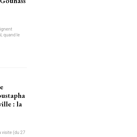
 Gounass
aignent
l, quand le
se
oustapha
lle : la
 visite (du 27