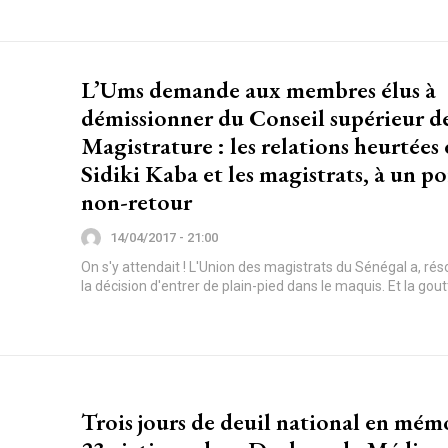
L’Ums demande aux membres élus à
démissionner du Conseil supérieur de
Magistrature : les relations heurtées
Sidiki Kaba et les magistrats, à un po
non-retour
14/04/2017 - 21:00
On s'y attendait ! L'Union des magistrats du Sénégal a, rés
la décision d'entrer de plain-pied dans le maquis. Et la goutt
Trois jours de deuil national en mém