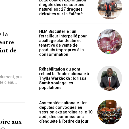
Lutte contre l’exploitation
illégale des ressources
naturelles : 27 dragues
détruites sur la Falémé
HLM Biscuiterie : un
 la
ferrailleur interpellé pour
 entre
abattage clandestin et
tentative de vente de
int de
produits impropres à la
consommation
Réhabilitation du pont
reliant la Route nationale à
olument, pris
Thylla Warkhokh : Idrissa
e d'eau...
Samb soulage les
populations
Assemblée nationale : les
députés convoqués en
session extraordinaire le 10
août, des commissions
oire aux
d’enquête à l’ordre du jour