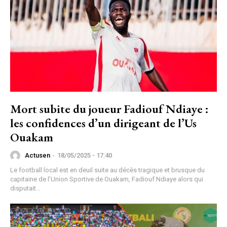
Mort subite du joueur Fadiouf Ndiaye :
les confidences d’un dirigeant de l’Us
Ouakam
Actusen
-
18/05/2025 - 17:40
Le football local est en deuil suite au décès tragique et brusque du
capitaine de l’Union Sportive de Ouakam, Fadiouf Ndiaye alors qui
disputait...