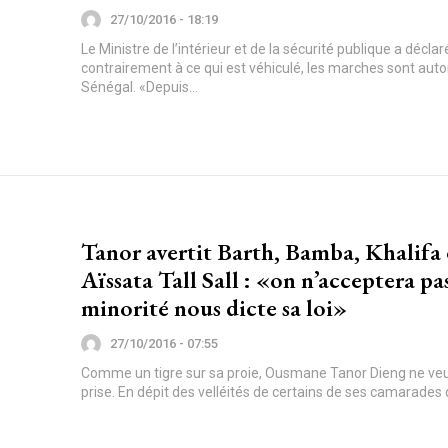
27/10/2016 - 18:19
Le Ministre de l’intérieur et de la sécurité publique a décla
contrairement à ce qui est véhiculé, les marches sont auto
Sénégal. «Depuis...
Tanor avertit Barth, Bamba, Khalifa 
Aïssata Tall Sall : «on n’acceptera p
minorité nous dicte sa loi»
27/10/2016 - 07:55
Comme un tigre sur sa proie, Ousmane Tanor Dieng ne veu
prise. En dépit des velléités de certains de ses camarades q