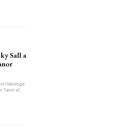
y Sall a
Tanor
nt l’idéologie
r Tanor et...