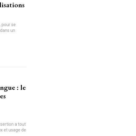
lisations
, pour se
, dans un
ngue : le
es
ertion a tout
ux et usage de