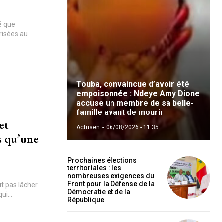
ré que
risées au
Touba, convaincue d’avoir été
empoisonnée : Ndeye Amy Dione
accuse un membre de sa belle-
famille avant de mourir
et
Actusen
-
06/08/2026 - 11:35
as qu’une
Prochaines élections
territoriales : les
nombreuses exigences du
Front pour la Défense de la
t pas lâcher
Démocratie et de la
ui...
République