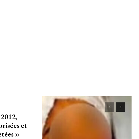
 2012,
risées et
etées »