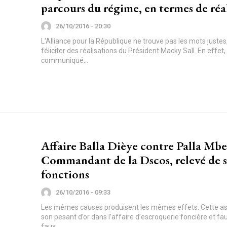
parcours du régime, en termes de réa
26/10/2016 - 20:30
L'Alliance pour la République ne trouve pas les mots justes
féliciter des réalisations du Président Macky Sall. En effet
communiqué...
Affaire Balla Dièye contre Palla Mbe
Commandant de la Dscos, relevé de s
fonctions
26/10/2016 - 09:33
Les mêmes causes produisent les mêmes effets. Cette ass
son pesant d’or dans l’affaire d’escroquerie foncière et fa
faux...