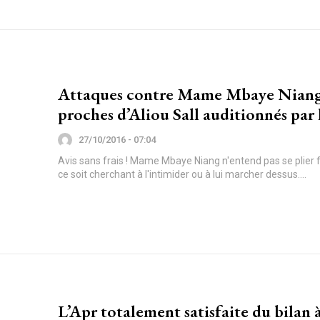
Attaques contre Mame Mbaye Niang
proches d’Aliou Sall auditionnés par 
27/10/2016 - 07:04
Avis sans frais ! Mame Mbaye Niang n'entend pas se plier 
ce soit cherchant à l'intimider ou à lui marcher dessus....
L’Apr totalement satisfaite du bilan 