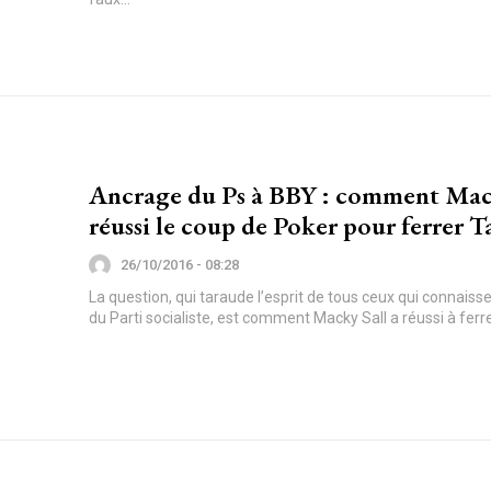
Ancrage du Ps à BBY : comment Mack
réussi le coup de Poker pour ferrer 
26/10/2016 - 08:28
La question, qui taraude l’esprit de tous ceux qui connaisse
du Parti socialiste, est comment Macky Sall a réussi à ferre