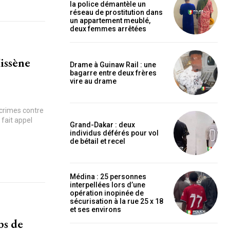
la police démantèle un
réseau de prostitution dans
un appartement meublé,
deux femmes arrêtées
issène
Drame à Guinaw Rail : une
bagarre entre deux frères
vire au drame
 crimes contre
 fait appel
Grand-Dakar : deux
individus déférés pour vol
de bétail et recel
Médina : 25 personnes
interpellées lors d’une
opération inopinée de
sécurisation à la rue 25 x 18
et ses environs
ps de