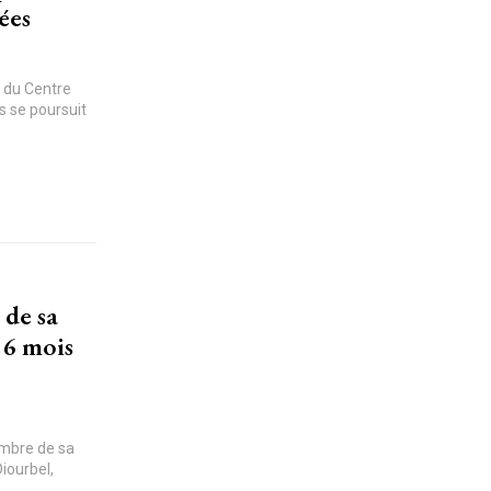
ées
s du Centre
s se poursuit
 de sa
 6 mois
hambre de sa
Diourbel,