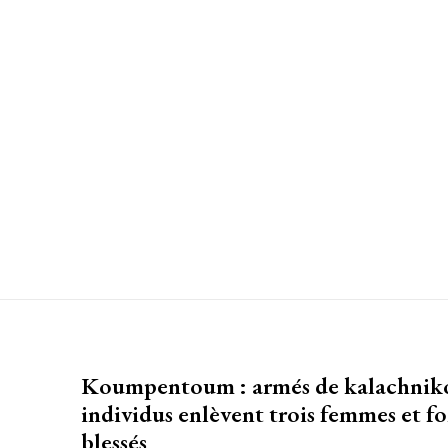
Koumpentoum : armés de kalachniko
individus enlèvent trois femmes et f
blessés