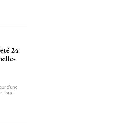
rêté 24
belle-
veur d’une
 Ibra...