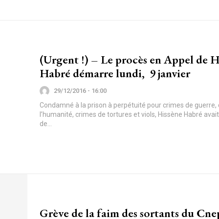
(Urgent !) – Le procès en Appel de H
Habré démarre lundi, 9 janvier
29/12/2016 - 16:00
Condamné à la prison à perpétuité pour crimes de guerre,
l’humanité, crimes de tortures et viols, Hissène Habré avait
de...
Grève de la faim des sortants du Cne