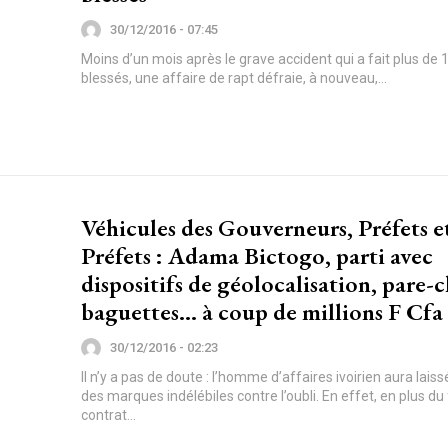
30/12/2016 - 07:45
Moins d’un mois après le grave accident qui a fait plus de 
blessés, une affaire de rapt défraie, à nouveau,...
Véhicules des Gouverneurs, Préfets e
Préfets : Adama Bictogo, parti avec
dispositifs de géolocalisation, pare-c
baguettes… à coup de millions F Cfa
30/12/2016 - 02:23
Il n’y a pas de doute : l’homme d’affaires ivoirien aura lais
des marques indélébiles contre l’oubli. En effet, en plus d
contrat...