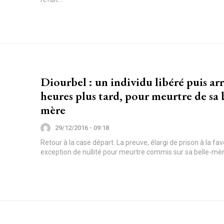
Diourbel : un individu libéré puis ar
heures plus tard, pour meurtre de sa 
mère
29/12/2016 - 09:18
Retour à la case départ. La preuve, élargi de prison à la fa
exception de nullité pour meurtre commis sur sa belle-mère,