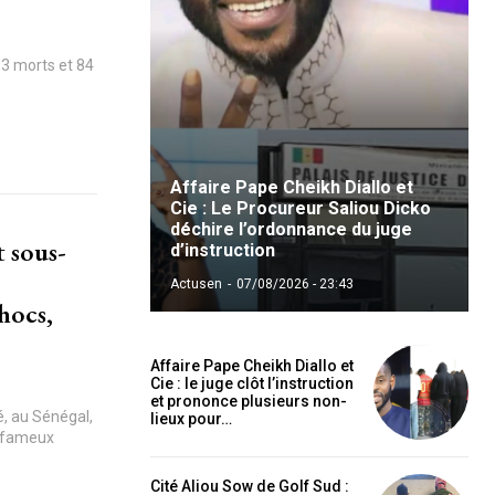
13 morts et 84
Affaire Pape Cheikh Diallo et
Cie : Le Procureur Saliou Dicko
déchire l’ordonnance du juge
t sous-
d’instruction
Actusen
-
07/08/2026 - 23:43
hocs,
Affaire Pape Cheikh Diallo et
Cie : le juge clôt l’instruction
et prononce plusieurs non-
sé, au Sénégal,
lieux pour…
u fameux
Cité Aliou Sow de Golf Sud :