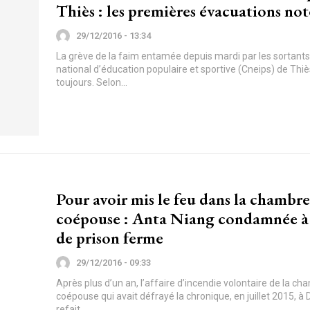
Thiès : les premières évacuations not
29/12/2016 - 13:34
La grève de la faim entamée depuis mardi par les sortant
national d’éducation populaire et sportive (Cneips) de Thiè
toujours. Selon...
Pour avoir mis le feu dans la chambre
coépouse : Anta Niang condamnée à
de prison ferme
29/12/2016 - 09:33
Après plus d’un an, l’affaire d’incendie volontaire de la c
coépouse qui avait défrayé la chronique, en juillet 2015, à 
refait...