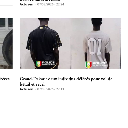
Actusen
-
07/08/2026 - 22:24
rères
Grand-Dakar : deux individus déférés pour vol de
bétail et recel
Actusen
-
07/08/2026 - 22:13