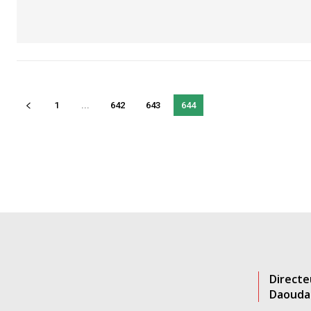
1
...
642
643
644
Directe
Daouda