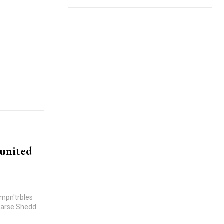
 united
rarse.Shedd