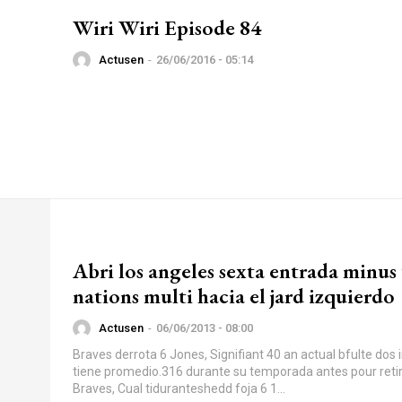
Wiri Wiri Episode 84
Actusen
-
26/06/2016 - 05:14
Abri los angeles sexta entrada minus
nations multi hacia el jard izquierdo
Actusen
-
06/06/2013 - 08:00
Braves derrota 6 Jones, Signifiant 40 an actual bfulte dos impn'trbles
tiene promedio.316 durante su temporada antes pour reti
Braves, Cual tiduranteshedd foja 6 1...