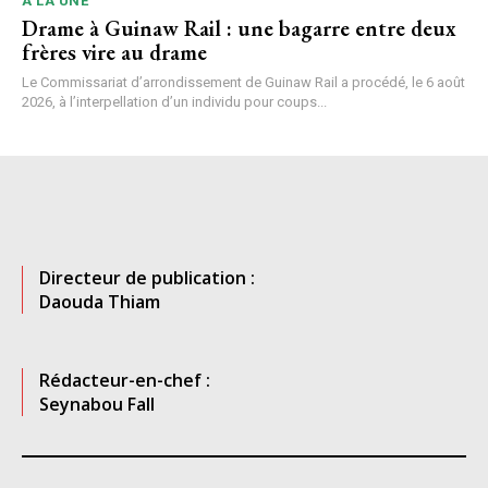
A LA UNE
Drame à Guinaw Rail : une bagarre entre deux
frères vire au drame
Le Commissariat d’arrondissement de Guinaw Rail a procédé, le 6 août
2026, à l’interpellation d’un individu pour coups...
Directeur de publication :
Daouda Thiam
Rédacteur-en-chef :
Seynabou Fall