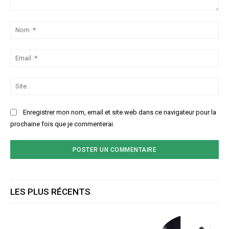
Commenter
:
No
:*
Ema
:*
Sit
:
Enregistrer mon nom, email et site web dans ce navigateur pour la
prochaine fois que je commenterai.
LES PLUS RÉCENTS