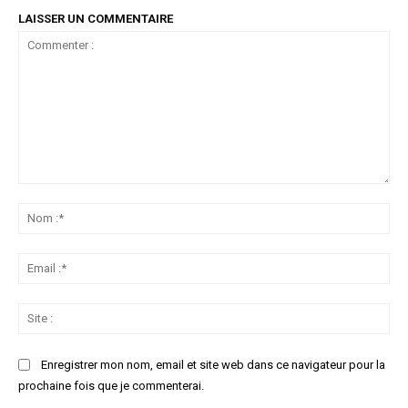
LAISSER UN COMMENTAIRE
Commenter
:
No
:*
Ema
:*
Sit
:
Enregistrer mon nom, email et site web dans ce navigateur pour la
prochaine fois que je commenterai.