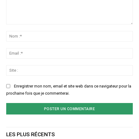
Commenter
:
No
:*
Ema
:*
Sit
:
Enregistrer mon nom, email et site web dans ce navigateur pour la
prochaine fois que je commenterai.
LES PLUS RÉCENTS