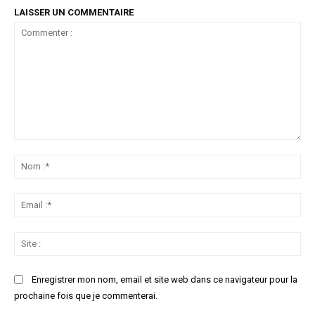
LAISSER UN COMMENTAIRE
Commenter
:
No
:*
Ema
:*
Sit
:
Enregistrer mon nom, email et site web dans ce navigateur pour la
prochaine fois que je commenterai.