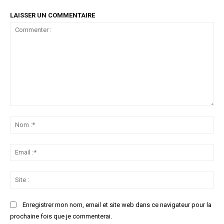
LAISSER UN COMMENTAIRE
Commenter
:
No
:*
Ema
:*
Sit
:
Enregistrer mon nom, email et site web dans ce navigateur pour la
prochaine fois que je commenterai.