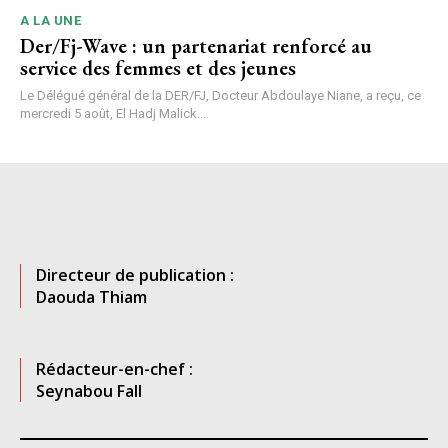
A LA UNE
Der/Fj-Wave : un partenariat renforcé au
service des femmes et des jeunes
Le Délégué général de la DER/FJ, Docteur Abdoulaye Niane, a reçu, ce
mercredi 5 août, El Hadj Malick...
Directeur de publication :
Daouda Thiam
Rédacteur-en-chef :
Seynabou Fall