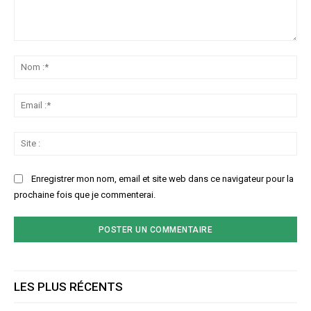
Commenter
:
No
:*
Ema
:*
Sit
:
Enregistrer mon nom, email et site web dans ce navigateur pour la
prochaine fois que je commenterai.
LES PLUS RÉCENTS