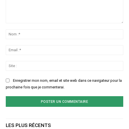
Commenter
:
No
:*
Ema
:*
Sit
:
Enregistrer mon nom, email et site web dans ce navigateur pour la
prochaine fois que je commenterai.
LES PLUS RÉCENTS