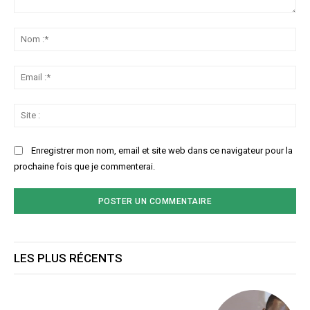
Commenter
:
No
:*
Ema
:*
Sit
:
Enregistrer mon nom, email et site web dans ce navigateur pour la
prochaine fois que je commenterai.
LES PLUS RÉCENTS