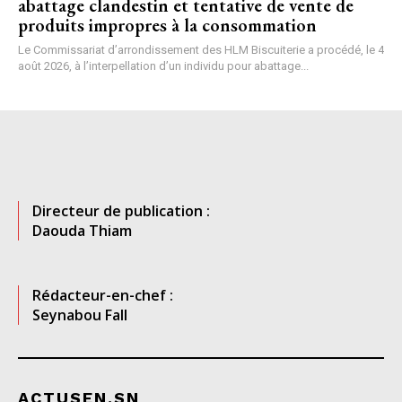
abattage clandestin et tentative de vente de
produits impropres à la consommation
Le Commissariat d’arrondissement des HLM Biscuiterie a procédé, le 4
août 2026, à l’interpellation d’un individu pour abattage...
Directeur de publication :
Daouda Thiam
Rédacteur-en-chef :
Seynabou Fall
ACTUSEN.SN