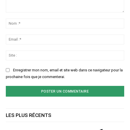
Commenter
:
No
:*
Ema
:*
Sit
:
Enregistrer mon nom, email et site web dans ce navigateur pour la
prochaine fois que je commenterai.
LES PLUS RÉCENTS