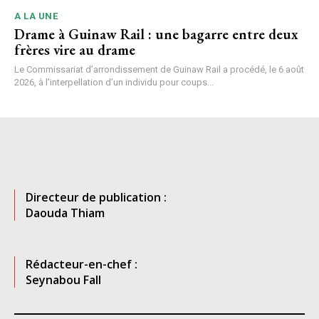
A LA UNE
Drame à Guinaw Rail : une bagarre entre deux
frères vire au drame
Le Commissariat d’arrondissement de Guinaw Rail a procédé, le 6 août
2026, à l’interpellation d’un individu pour coups...
Directeur de publication :
Daouda Thiam
Rédacteur-en-chef :
Seynabou Fall