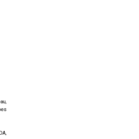
au,
pes
DA,