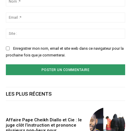
:*
Ema
:*
Sit
:
Enregistrer mon nom, email et site web dans ce navigateur pour la
prochaine fois que je commenterai.
LES PLUS RÉCENTS
Affaire Pape Cheikh Diallo et Cie : le
juge clôt l’instruction et prononce
plusieurs non-lieux pour…