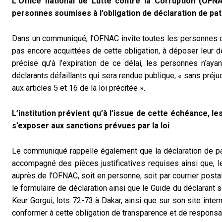
L’Office national de Lutte contre la Corruption (OFNA
personnes soumises à l’obligation de déclaration de pat
Dans un communiqué, l’OFNAC invite toutes les personnes con
pas encore acquittées de cette obligation, à déposer leur déc
précise qu’à l’expiration de ce délai, les personnes n’ayan
déclarants défaillants qui sera rendue publique, « sans préj
aux articles 5 et 16 de la loi précitée ».
L’institution prévient qu’à l’issue de cette échéance, l
s’exposer aux sanctions prévues par la loi
Le communiqué rappelle également que la déclaration de pa
accompagné des pièces justificatives requises ainsi que, l
auprès de l’OFNAC, soit en personne, soit par courrier postal
le formulaire de déclaration ainsi que le Guide du déclarant
Keur Gorgui, lots 72-73 à Dakar, ainsi que sur son site inter
conformer à cette obligation de transparence et de responsab