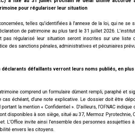
C) a fixé au 31 juillet prochain le délai ultime accordé 
rimoine pour régulariser leur situation
cernées, telles qu’identifiées à l’annexe de la loi, qui ne se s
laration de patrimoine au plus tard le 31 juillet 2026. L’institu
t pas régularisé leur situation seront inscrites sur une liste 
udice des sanctions pénales, administratives et pécuniaires prév
es déclarants défaillants verront leurs noms publiés, en plus
trimoine comprend un formulaire dûment rempli, paraphé et sig
e cas échéant, d’une note explicative. Le dossier doit être dép
 portant la mention « Confidentiel ». D’ailleurs, l’OFNAC indique
 sont disponibles à son siège, situé au 37, Mermoz Pyrotechnie, C
net. L’Office invite ainsi l’ensemble des personnes assujetties 
ilité envers les citoyens.