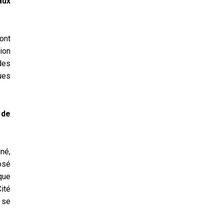
aux
ont
tion
des
ues
 de
né,
osé
 que
ité
à se