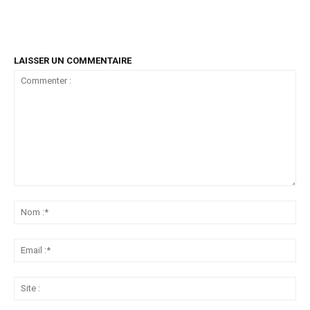
LAISSER UN COMMENTAIRE
Commenter
:
No
:*
Ema
:*
Sit
: