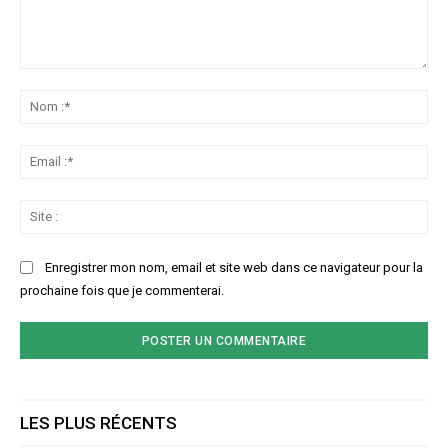
Commenter
:
No
:*
Ema
:*
Sit
:
Enregistrer mon nom, email et site web dans ce navigateur pour la
prochaine fois que je commenterai.
LES PLUS RÉCENTS