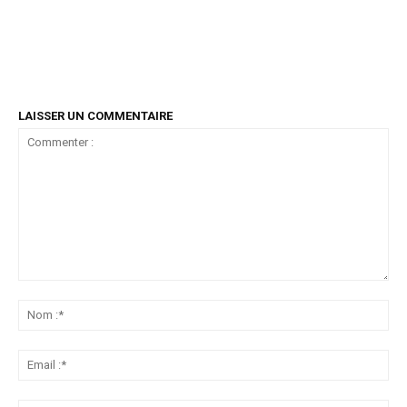
LAISSER UN COMMENTAIRE
Commenter
:
No
:*
Ema
:*