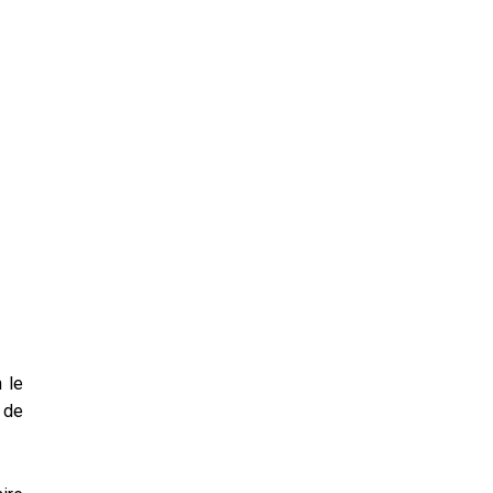
n le
 de