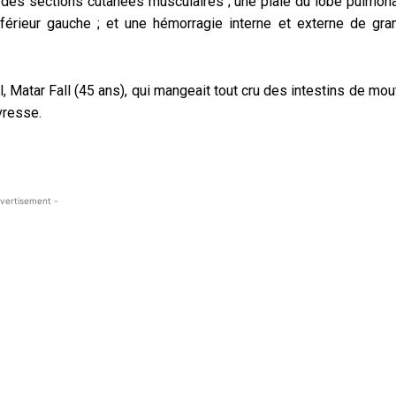
é des sections cutanées musculaires ; une plaie du lobe pulmona
nférieur gauche ; et une hémorragie interne et externe de gra
l, Matar Fall (45 ans), qui mangeait tout cru des intestins de mo
vresse.
vertisement -