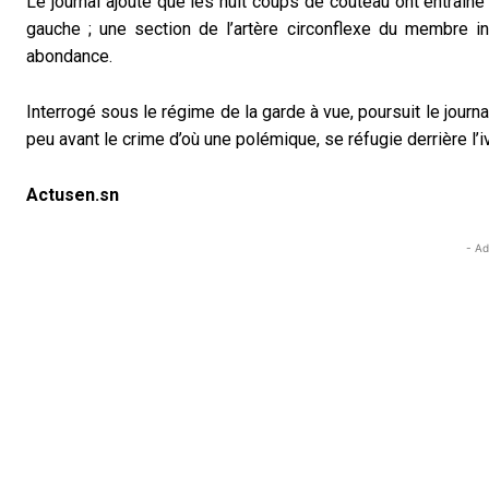
Le journal ajoute que les huit coups de couteau ont entrain
gauche ; une section de l’artère circonflexe du membre i
abondance.
Interrogé sous le régime de la garde à vue, poursuit le journa
peu avant le crime d’où une polémique, se réfugie derrière l’i
Actusen.sn
- Ad