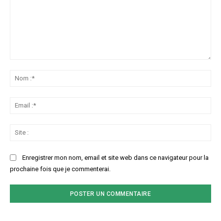
Commenter
:
No
:*
Ema
:*
Sit
:
Enregistrer mon nom, email et site web dans ce navigateur pour la
prochaine fois que je commenterai.