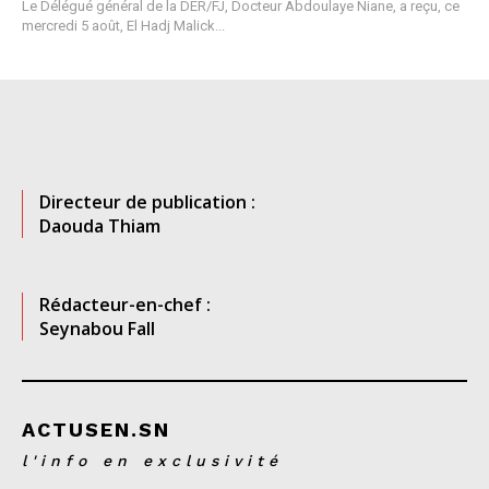
Le Délégué général de la DER/FJ, Docteur Abdoulaye Niane, a reçu, ce
mercredi 5 août, El Hadj Malick...
Directeur de publication :
Daouda Thiam
Rédacteur-en-chef :
Seynabou Fall
ACTUSEN.SN
l'info en exclusivité