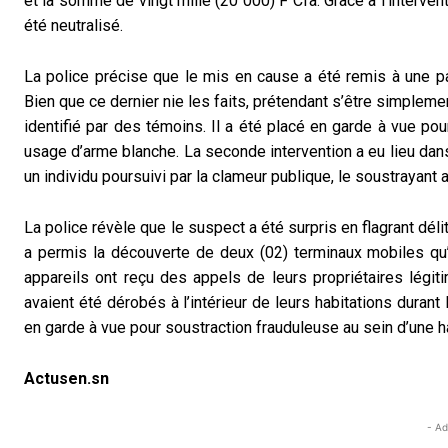
et la somme de vingt mille (20 000) F Cfa. Grâce à l’interve
été neutralisé.
La police précise que le mis en cause a été remis à une pat
Bien que ce dernier nie les faits, prétendant s’être simpleme
identifié par des témoins. Il a été placé en garde à vue po
usage d’arme blanche. La seconde intervention a eu lieu dans 
un individu poursuivi par la clameur publique, le soustrayant a
La police révèle que le suspect a été surpris en flagrant délit
a permis la découverte de deux (02) terminaux mobiles qu’il
appareils ont reçu des appels de leurs propriétaires légit
avaient été dérobés à l’intérieur de leurs habitations duran
en garde à vue pour soustraction frauduleuse au sein d’une ha
Actusen.sn
- Ad