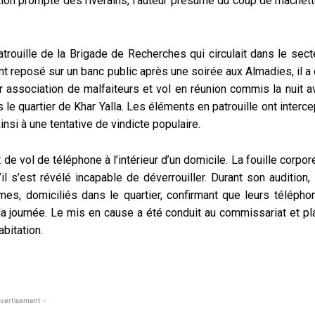
ntion prompte des riverains, l’auteur présumé du coup de machett
rouille de la Brigade de Recherches qui circulait dans le secte
nt reposé sur un banc public après une soirée aux Almadies, il a
ur association de malfaiteurs et vol en réunion commis la nuit a
le quartier de Khar Yalla. Les éléments en patrouille ont interc
insi à une tentative de vindicte populaire.
 de vol de téléphone à l’intérieur d’un domicile. La fouille corpor
 s’est révélé incapable de déverrouiller. Durant son audition, 
imes, domiciliés dans le quartier, confirmant que leurs télépho
t la journée. Le mis en cause a été conduit au commissariat et pl
bitation.
vertisement -