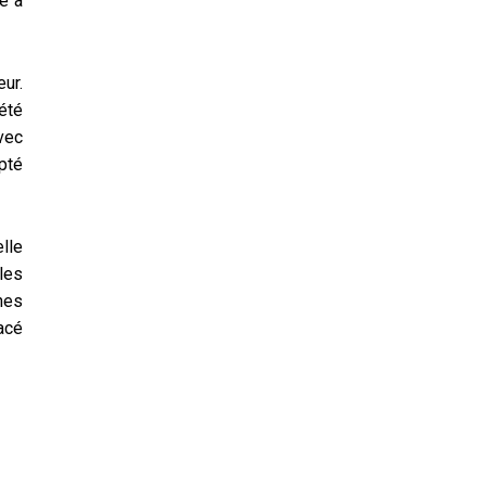
e a
ur.
 été
vec
epté
elle
les
nes
acé