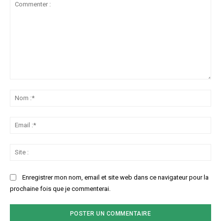
Commenter
:
No
:*
Ema
:*
Sit
:
Enregistrer mon nom, email et site web dans ce navigateur pour la
prochaine fois que je commenterai.